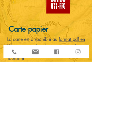
Carte papier
La carte est disponible au
format pdf en
téléchargement
ou bien en papier (au
prix de 3 €) dans ces Offices de
Tourisme
OT de La Mure
Site internet
+33 476810571
OT des Vallées du Valbonnais
Site Internet
OT de L'Alpe du Grand Serre
Site Internet