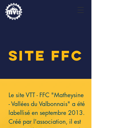
SITE FFC
Le site VTT - FFC "Matheysine
- Vallées du Valbonnais" a été
labellisé en septembre 2013.
Créé par l'association, il est