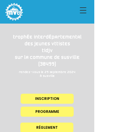
Trophée interdépartemental
des jeunes vttistes
TiDJV
Sur la commune de susville
(38499)
Rendez-vous le 29 SEPTEMBRE 2024
à Susville
INSCRIPTION
PROGRAMME
RÉGLEMENT