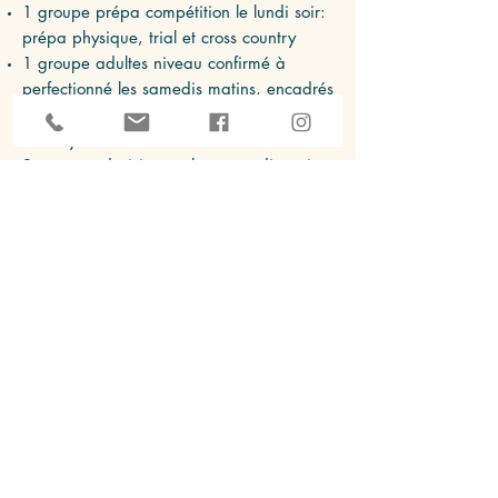
1 groupe prépa compétition le lundi soir:
prépa physique, trial et cross country
1 groupe adultes niveau confirmé à
perfectionné les samedis matins, encadrés
par Benoît et des
bénévoles de la
Matheysienne VTT.​
2 groupes draisiennes le mercredi matin
pour les petits de 3 à 6 ans
L
m
Vtt
a
atheysienne
Partenaires